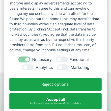
improve and display advertisements according to
users' interests. I agree to this and can revoke or
change my consent at any time with effect for the
future.We point out that some tools may transfer data
to third countries without an adequate level of data
Folgen Sie uns auch in den sozialen Netzwerken:
protection. By clicking "Accept (incl. data transfer to
non-EU countries)", you agree that the data may be
used by us as well as by the respective third-party
providers (also from non-EU countries). You can, of
course, change your cookie settings at any time.
Necessary
Functional
Analytics
Marketing
KONTAKT
Reject optional
+49 (0)9281-70900
post@max-wurst.de
Accept all
incl. data transfer to non-EU countries
Vertrag widerrufen