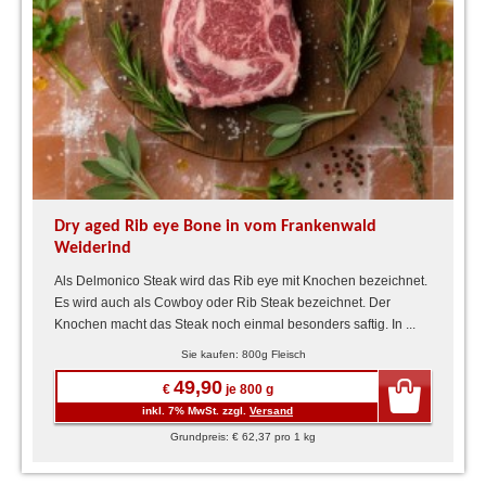
Dry aged Rib eye Bone in vom Frankenwald
Weiderind
Als Delmonico Steak wird das Rib eye mit Knochen bezeichnet.
Es wird auch als Cowboy oder Rib Steak bezeichnet. Der
Knochen macht das Steak noch einmal besonders saftig. In ...
Sie kaufen: 800g Fleisch
49,90
€
je 800 g
inkl. 7% MwSt. zzgl.
Versand
Grundpreis: € 62,37 pro 1 kg