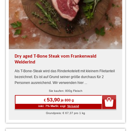
Dry aged T-Bone Steak vom Frankenwald
Weiderind
Als T-Bone-Steak wird das Rinderkotelett mit kleinem Filetanteil
bezeichnet. Es ist auf Grund seiner größe durchaus für 2
Personen ausreichend. Wir verwenden hier ...
Sie kaufen: 800g Fleisch
53,90
€
je 800 g
inkl. 7% MwSt. zzgl.
Versand
Grundpreis: € 67,37 pro 1 kg