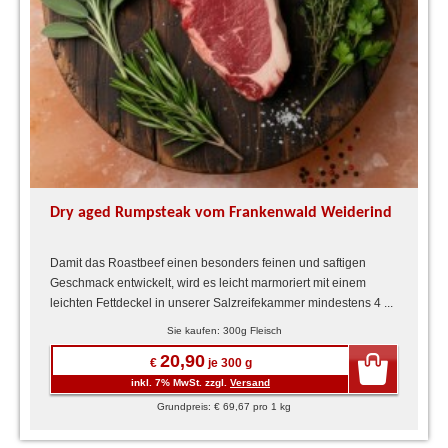
Dry aged Rumpsteak vom Frankenwald Weiderind
Damit das Roastbeef einen besonders feinen und saftigen
Geschmack entwickelt, wird es leicht marmoriert mit einem
leichten Fettdeckel in unserer Salzreifekammer mindestens 4 ...
Sie kaufen: 300g Fleisch
20,90
€
je 300 g
inkl. 7% MwSt. zzgl.
Versand
Grundpreis: € 69,67 pro 1 kg