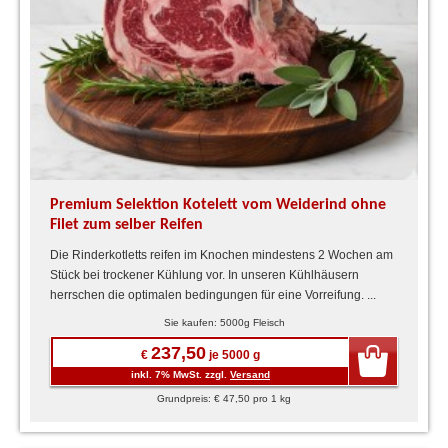
Premium Selektion Kotelett vom Weiderind ohne
Filet zum selber Reifen
Die Rinderkotletts reifen im Knochen mindestens 2 Wochen am
Stück bei trockener Kühlung vor. In unseren Kühlhäusern
herrschen die optimalen bedingungen für eine Vorreifung. ...
Sie kaufen: 5000g Fleisch
237,50
€
je 5000 g
inkl. 7% MwSt. zzgl.
Versand
Grundpreis: € 47,50 pro 1 kg