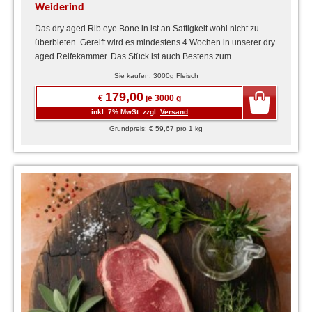
Weiderind
Das dry aged Rib eye Bone in ist an Saftigkeit wohl nicht zu
überbieten. Gereift wird es mindestens 4 Wochen in unserer dry
aged Reifekammer. Das Stück ist auch Bestens zum ...
Sie kaufen: 3000g Fleisch
179,00
€
je 3000 g
inkl. 7% MwSt. zzgl.
Versand
Grundpreis: € 59,67 pro 1 kg