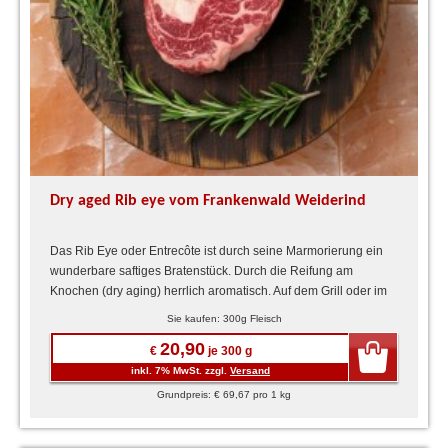
Dry aged Rib eye vom Frankenwald Weiderind
Das Rib Eye oder Entrecôte ist durch seine Marmorierung ein
wunderbare saftiges Bratenstück. Durch die Reifung am
Knochen (dry aging) herrlich aromatisch. Auf dem Grill oder im
...
Sie kaufen: 300g Fleisch
20,90
€
je 300 g
inkl. 7% MwSt. zzgl.
Versand
Grundpreis: € 69,67 pro 1 kg