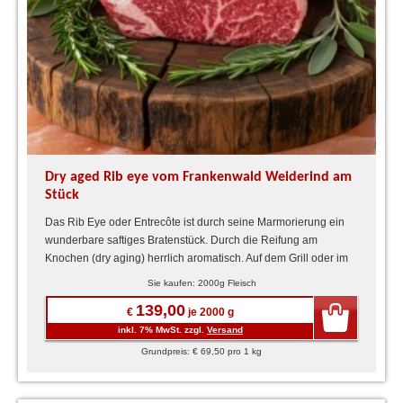
Dry aged Rib eye vom Frankenwald Weiderind am
Stück
Das Rib Eye oder Entrecôte ist durch seine Marmorierung ein
wunderbare saftiges Bratenstück. Durch die Reifung am
Knochen (dry aging) herrlich aromatisch. Auf dem Grill oder im
...
Sie kaufen: 2000g Fleisch
139,00
€
je 2000 g
inkl. 7% MwSt. zzgl.
Versand
Grundpreis: € 69,50 pro 1 kg