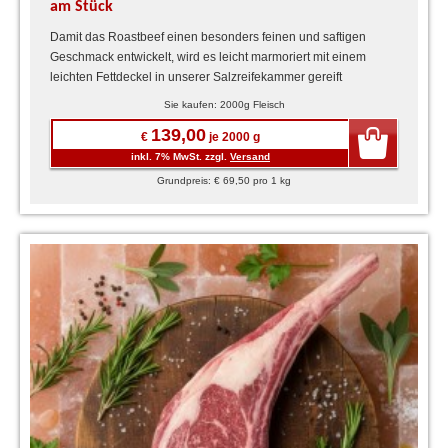
am Stück
Damit das Roastbeef einen besonders feinen und saftigen
Geschmack entwickelt, wird es leicht marmoriert mit einem
leichten Fettdeckel in unserer Salzreifekammer gereift
mindestens ...
Sie kaufen: 2000g Fleisch
139,00
€
je 2000 g
inkl. 7% MwSt. zzgl.
Versand
Grundpreis: € 69,50 pro 1 kg