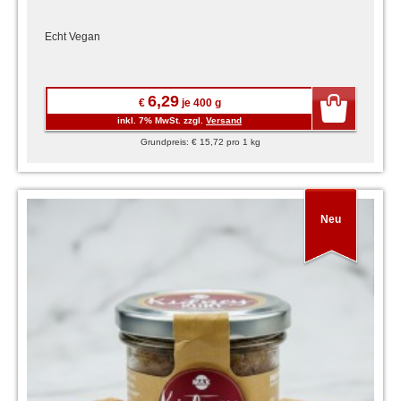
Echt Vegan
6,29
€
je 400 g
inkl. 7% MwSt. zzgl.
Versand
Grundpreis: € 15,72 pro 1 kg
Neu