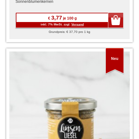
Sonnenblumenkernen
3,77
€
je 100 g
inkl. 7% MwSt. zzgl.
Versand
Grundpreis: € 37,70 pro 1 kg
Neu