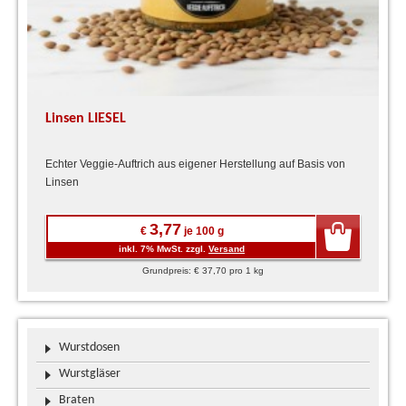
Linsen LIESEL
Echter Veggie-Auftrich aus eigener Herstellung auf Basis von
Linsen
3,77
€
je 100 g
inkl. 7% MwSt. zzgl.
Versand
Grundpreis: € 37,70 pro 1 kg
Wurstdosen
Wurstgläser
Braten