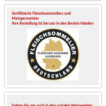
Zertifizierte Fleischsommeliers und
U
Metzgermeister
S
Ihre Bestellung ist bei uns in den Besten Händen
A
Folgen Sie uns auch in den sozialen Netzwerken: