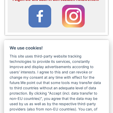
We use cookies!
Metzgerei Max - lange haltbare Wurst- und
Fleischspezialitäten online kaufen
This site uses third-party website tracking
technologies to provide its services, constantly
Suppen und Fonds online kaufen
improve and display advertisements according to
Etwas warmes für den Bauch? Leberknödelsuppe,
Kartoffelsuppe, ... was darfs sein? Außerdem bieten wie delikate
users' interests. I agree to this and can revoke or
Fonds an. Hier ist für jeden etwas frisch produziertes dabei.
change my consent at any time with effect for the
Überzeugen Sie sich von unserem Suppen- und
future.We point out that some tools may transfer data
Fondssortiment. Einfach erhitzen und genießen. Finden Sie
to third countries without an adequate level of data
hierzu in unserem Metzgerei Onlineshop
fränkische
protection. By clicking "Accept (incl. data transfer to
Leberknödelsuppe
,
fränkische Kartoffelsuppe
,
Hofer Schnitz
,
non-EU countries)", you agree that the data may be
Delikatess-Gulaschsuppe
,
Wild-Fond
,
Geflügelbrühe mit
used by us as well as by the respective third-party
Hühnerfleisch
und
hausgemachte Rinder-Consommé
. Wir
providers (also from non-EU countries). You can, of
haben für jeden Geschmack etwas dabei. Bestellen Sie Ihre