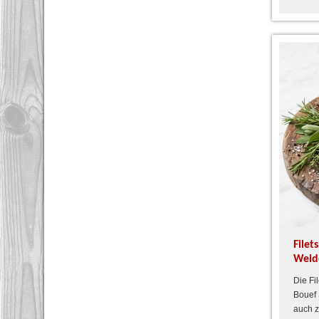
Filet
Weid
Die Fil
Bouef 
auch z