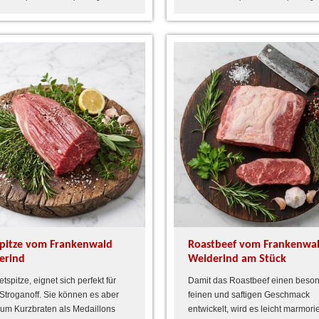
spitze vom Frankenwald
Roastbeef vom Frankenwa
erind
Weiderind am Stück
etspitze, eignet sich perfekt für
Damit das Roastbeef einen beso
Stroganoff. Sie können es aber
feinen und saftigen Geschmack
um Kurzbraten als Medaillons
entwickelt, wird es leicht marmorie