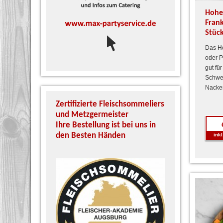
Hohe
Fran
Stüc
Das Ho
oder P
gut fü
Schwei
Nacken
Zertifizierte Fleischsommeliers
Unser zert
und Metzgermeister
Schinken S
Ihre Bestellung ist bei uns in
Köhn garan
den Besten Händen
und Qualit
ink