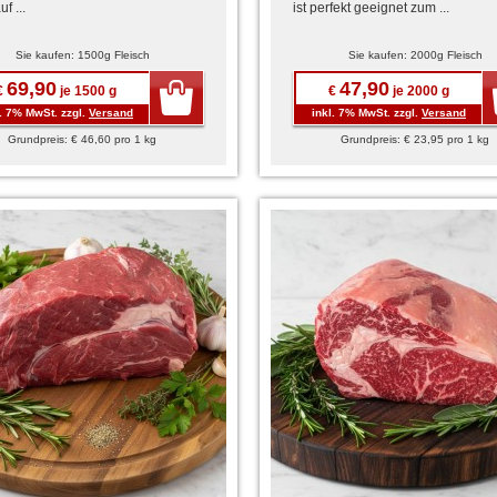
uf ...
ist perfekt geeignet zum ...
Sie kaufen: 1500g Fleisch
Sie kaufen: 2000g Fleisch
69,90
47,90
€
je 1500 g
€
je 2000 g
l. 7% MwSt. zzgl.
Versand
inkl. 7% MwSt. zzgl.
Versand
Grundpreis: € 46,60 pro 1 kg
Grundpreis: € 23,95 pro 1 kg