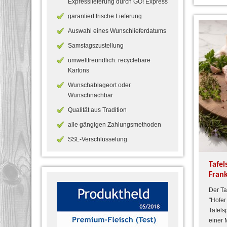
Expresslieferung durch GO! Express
garantiert frische Lieferung
Auswahl eines Wunschlieferdatums
Samstagszustellung
umweltfreundlich: recyclebare
Kartons
Wunschablageort oder
Wunschnachbar
Qualität aus Tradition
alle gängigen Zahlungsmethoden
SSL-Verschlüsselung
Tafel
Fran
Der Taf
"Hofer
Tafels
einer 