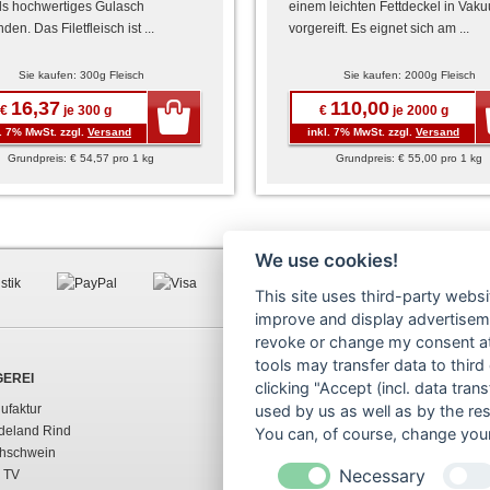
ls hochwertiges Gulasch
einem leichten Fettdeckel in Vak
en. Das Filetfleisch ist ...
vorgereift. Es eignet sich am ...
Sie kaufen: 300g Fleisch
Sie kaufen: 2000g Fleisch
16,37
110,00
€
je 300 g
€
je 2000 g
l. 7% MwSt. zzgl.
Versand
inkl. 7% MwSt. zzgl.
Versand
Grundpreis: € 54,57 pro 1 kg
Grundpreis: € 55,00 pro 1 kg
We use cookies!
This site uses third-party websi
improve and display advertisemen
revoke or change my consent at 
tools may transfer data to third
GEREI
SHOPINFOS
clicking "Accept (incl. data tra
ufaktur
AGB
used by us as well as by the re
deland Rind
Widerrufsrecht
You can, of course, change your
ohschwein
Lieferung
Necessary
 TV
Bezahlung