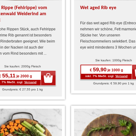
 Rippe (Fehlrippe) vom
Wet aged Rib eye
kenwald Weiderind am
k
Für das wet aged Rib eye (Entrec
he Rippen Stück, auch Fehlrippe
nehmen wir schöne, Fett marmori
rime Rib genannt ist besonders
Stücke her. Von unseren
r Rinderbraten geeignet. Wie beim
Fleischsommeliers selektiert. Das
n der Nacken ist auch der
eye wird mindestens 3 Wochen unt
 vom Rind besonders mit ...
Sie kaufen: 1000g Fleisch
ifizierter Wurst- und
Sie kaufen: 2000g Fleisch
59,90
ommelier Florian
€
je 1000 g
55,11
tiert Beste Auswahl
€
je 2000 g
inkl. 7% MwSt. zzgl.
Versand
ät
l. 7% MwSt. zzgl.
Versand
Grundpreis: € 59,90 pro 1 kg
Grundpreis: € 27,55 pro 1 kg