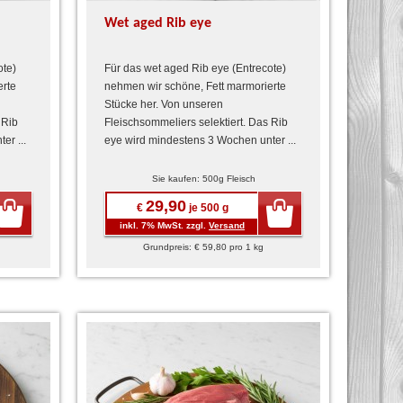
Wet aged Rib eye
ote)
Für das wet aged Rib eye (Entrecote)
erte
nehmen wir schöne, Fett marmorierte
Stücke her. Von unseren
 Rib
Fleischsommeliers selektiert. Das Rib
er ...
eye wird mindestens 3 Wochen unter ...
Sie kaufen: 500g Fleisch
29,90
€
je 500 g
inkl. 7% MwSt. zzgl.
Versand
Grundpreis: € 59,80 pro 1 kg