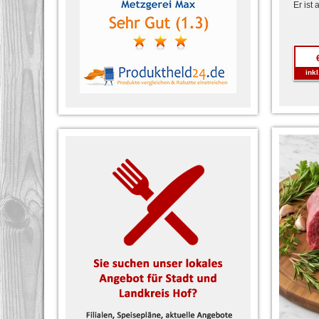
Er ist a
ink