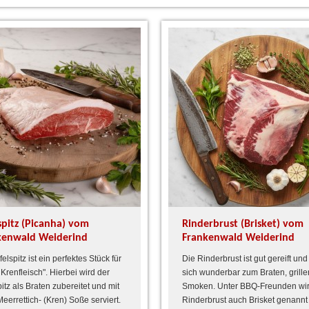
spitz (Picanha) vom
Rinderbrust (Brisket) vom
kenwald Weiderind
Frankenwald Weiderind
elspitz ist ein perfektes Stück für
Die Rinderbrust ist gut gereift und
 Krenfleisch". Hierbei wird der
sich wunderbar zum Braten, grill
pitz als Braten zubereitet und mit
Smoken. Unter BBQ-Freunden wir
Meerrettich- (Kren) Soße serviert.
Rinderbrust auch Brisket genannt