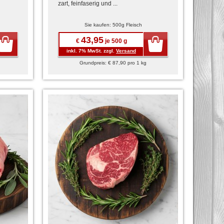
zart, feinfaserig und ...
Sie kaufen: 500g Fleisch
43,95
€
je 500 g
inkl. 7% MwSt. zzgl.
Versand
Grundpreis: € 87,90 pro 1 kg