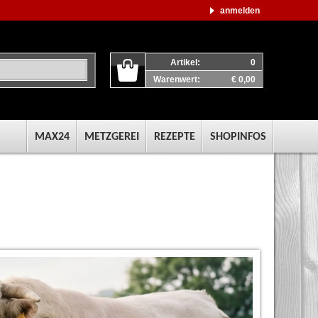
anmelden
Artikel:
0
Warenwert:
€ 0,00
MAX24
METZGEREI
REZEPTE
SHOPINFOS