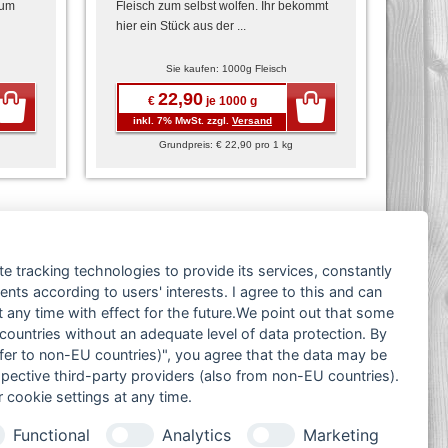
uum
Fleisch zum selbst wolfen. Ihr bekommt
hier ein Stück aus der ...
Sie kaufen: 1000g Fleisch
22,90
€
je 1000 g
inkl. 7% MwSt. zzgl.
Versand
Grundpreis: € 22,90 pro 1 kg
te tracking technologies to provide its services, constantly
ts according to users' interests. I agree to this and can
any time with effect for the future.We point out that some
 countries without an adequate level of data protection. By
KONTAKT
nsfer to non-EU countries)", you agree that the data may be
spective third-party providers (also from non-EU countries).
+49 (0)9281-70900
 cookie settings at any time.
post@max-wurst.de
Functional
Analytics
Marketing