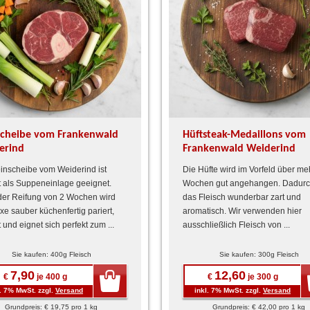
scheibe vom Frankenwald
Hüftsteak-Medaillons vom
erind
Frankenwald Weiderind
inscheibe vom Weiderind ist
Die Hüfte wird im Vorfeld über me
t als Suppeneinlage geeignet.
Wochen gut angehangen. Dadurc
er Reifung von 2 Wochen wird
das Fleisch wunderbar zart und
xe sauber küchenfertig pariert,
aromatisch. Wir verwenden hier
 und eignet sich perfekt zum ...
ausschließlich Fleisch von ...
Sie kaufen: 400g Fleisch
Sie kaufen: 300g Fleisch
7,90
12,60
€
je 400 g
€
je 300 g
l. 7% MwSt. zzgl.
Versand
inkl. 7% MwSt. zzgl.
Versand
Grundpreis: € 19,75 pro 1 kg
Grundpreis: € 42,00 pro 1 kg