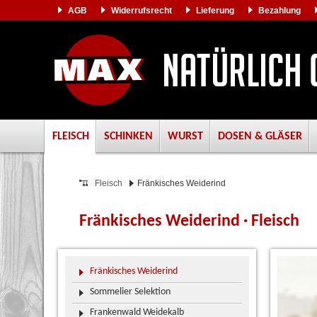
AGB
Widerrufsrecht
Lieferung
Bezahlung
FLEISCH
SCHINKEN
WURST
DOSEN & GLÄSER
Fleisch
Fränkisches Weiderind
Fränkisches Weiderind · Fleisch
Fränkisches Weiderind
Sommelier Selektion
Frankenwald Weidekalb