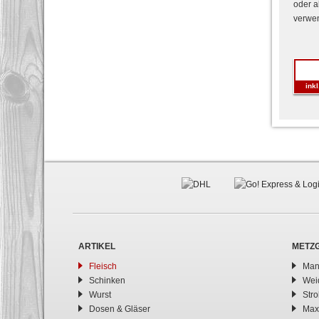
oder a
verwend
ink
ARTIKEL
METZ
Fleisch
Man
Schinken
Wei
Wurst
Str
Dosen & Gläser
Max