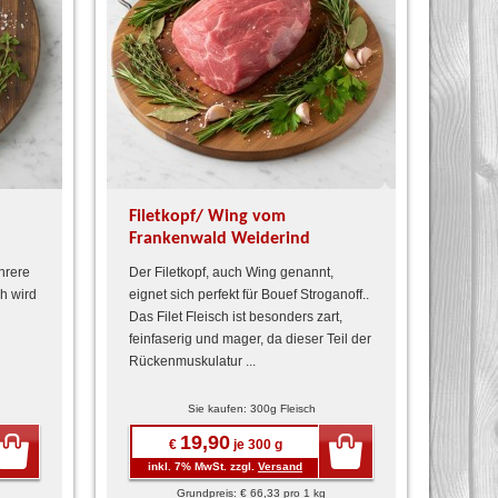
Filetkopf/ Wing vom
Frankenwald Weiderind
hrere
Der Filetkopf, auch Wing genannt,
h wird
eignet sich perfekt für Bouef Stroganoff..
Das Filet Fleisch ist besonders zart,
feinfaserig und mager, da dieser Teil der
Rückenmuskulatur ...
Sie kaufen: 300g Fleisch
19,90
€
je 300 g
inkl. 7% MwSt. zzgl.
Versand
Grundpreis: € 66,33 pro 1 kg