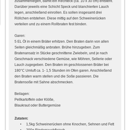
zusammenlegen, damit ein Rechteck (ca. 10 x 30 cm) entsteht.
Darüber jeweils eine Schicht Speck und blanchierten Lauch
legen, anschließend einrollen. Es sollen insgesamt drei
Röllchen entstehen. Diese mittig auf den Schweinerücken
verteilen und zu einem Rollbraten fest binden.
Garen:
5 EL Öl in einem Bräter erhitzen. Den Braten darin von allen
Seiten gleichmäßig anbraten. Brühe hinzugeben. Zum
Bratenansatz in Stücke geschnittene Zwiebeln, und je nach
Geschmack verschiedene Gemüse, wie Möhren, Sellerie oder
Lauch zugegeben. Den Braten im geschlossenen Bräter bei
180°C Umluft ca. 1- 1,5 Stunden im Ofen garen. Anschließend
den Braten warm stellen und die Soße passieren. Die
Bratensoße mit Sahne abschmecken.
Beilagen:
Pellkartoffeln oder Klöße,
Blaukraut oder Buttergemüse
Zutaten:
1,5kg Schweinerücken ohne Knochen, Sehnen und Fett