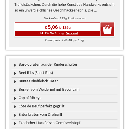
Trüffelstückchen. Durch die hohe Kunst des Handwerks entsteht
so ein unvergleichliches Geschmackserlebnis. Die ...
Sie kaufen: 125g Portionswurst
5,06
€
je 125g
inkl. 7% MwSt. zzgl.
Versand
Grundpreis: € 40,48 pro 1 kg
Barolobraten aus der Rinderschulter
Beef Ribs (Short Ribs)
Buntes Rindfleisch-Tatar
Burger vom Weiderind mit Bacon Jam
Cap of Rib eye
Côte de Beuf perfekt gegrillt
Entenbraten vom Drehgrill
Exotischer Hackfleisch-Gemüseeintopf