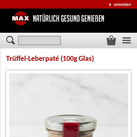
anmelden
Trüffel-Leberpaté (100g Glas)