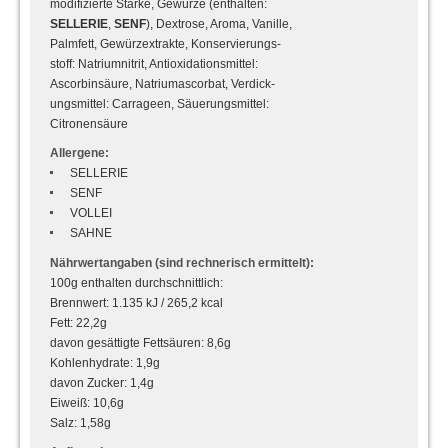
modifizierte Stärke, Gewürze (enthalten:
SELLERIE
,
SENF
), Dextrose, Aroma, Vanille,
Palmfett, Gewürzextrakte, Konservierungs-
stoff: Natriumnitrit, Antioxidationsmittel:
Ascorbinsäure, Natriumascorbat, Verdick-
ungsmittel: Carrageen, Säuerungsmittel:
Citronensäure
Allergene:
SELLERIE
SENF
VOLLEI
SAHNE
Nährwertangaben (sind rechnerisch ermittelt):
100g enthalten durchschnittlich:
Brennwert: 1.135 kJ / 265,2 kcal
Fett: 22,2g
davon gesättigte Fettsäuren: 8,6g
Kohlenhydrate: 1,9g
davon Zucker: 1,4g
Eiweiß: 10,6g
Salz: 1,58g