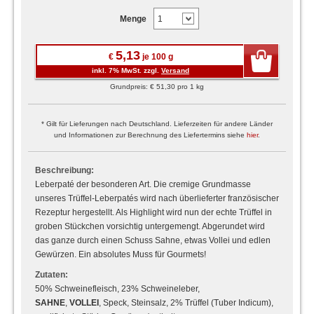
Menge
5,13
€
je 100 g
inkl. 7% MwSt. zzgl.
Versand
Grundpreis: € 51,30 pro 1 kg
* Gilt für Lieferungen nach Deutschland. Lieferzeiten für andere Länder
und Informationen zur Berechnung des Liefertermins siehe
hier
.
Beschreibung:
Leberpaté der besonderen Art. Die cremige Grundmasse
unseres Trüffel-Leberpatés wird nach überlieferter französischer
Rezeptur hergestellt. Als Highlight wird nun der echte Trüffel in
groben Stückchen vorsichtig untergemengt. Abgerundet wird
das ganze durch einen Schuss Sahne, etwas Vollei und edlen
Gewürzen. Ein absolutes Muss für Gourmets!
Zutaten:
50% Schweinefleisch, 23% Schweineleber,
SAHNE
,
VOLLEI
, Speck, Steinsalz, 2% Trüffel (Tuber Indicum),