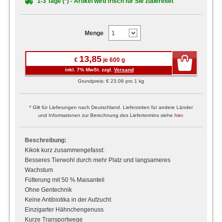
1-3 Tage (*) - Artikel wird frisch für Sie zubereitet
Menge
13,85
€
je 600 g
inkl. 7% MwSt. zzgl.
Versand
Grundpreis: € 23,08 pro 1 kg
* Gilt für Lieferungen nach Deutschland. Lieferzeiten für andere Länder
und Informationen zur Berechnung des Liefertermins siehe
hier
.
Beschreibung:
Kikok kurz zusammengefasst:
Besseres Tierwohl durch mehr Platz und langsameres
Wachstum
Fütterung mit 50 % Maisanteil
Ohne Gentechnik
Keine Antibiotika in der Aufzucht
Einzigarter Hähnchengenuss
Kurze Transportwege