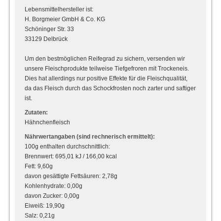
Lebensmittelhersteller ist:
H. Borgmeier GmbH & Co. KG
Schöninger Str. 33
33129 Delbrück
Um den bestmöglichen Reifegrad zu sichern, versenden wir
unsere Fleischprodukte teilweise Tiefgefroren mit Trockeneis.
Dies hat allerdings nur positive Effekte für die Fleischqualität,
da das Fleisch durch das Schockfrosten noch zarter und saftiger
ist.
Zutaten:
Hähnchenfleisch
Nährwertangaben (sind rechnerisch ermittelt):
100g enthalten durchschnittlich:
Brennwert: 695,01 kJ / 166,00 kcal
Fett: 9,60g
davon gesättigte Fettsäuren: 2,78g
Kohlenhydrate: 0,00g
davon Zucker: 0,00g
Eiweiß: 19,90g
Salz: 0,21g