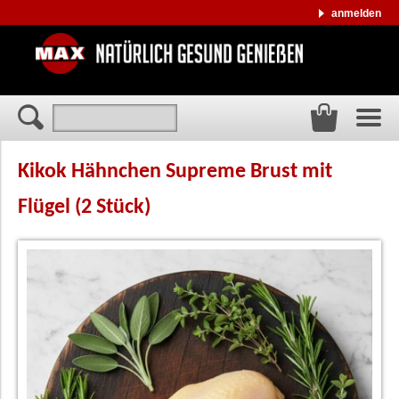
anmelden
Kikok Hähnchen Supreme Brust mit
Flügel (2 Stück)