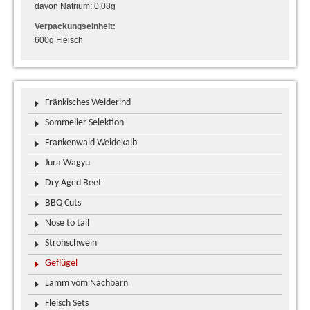
davon Natrium: 0,08g
Verpackungseinheit:
600g Fleisch
Fränkisches Weiderind
Sommelier Selektion
Frankenwald Weidekalb
Jura Wagyu
Dry Aged Beef
BBQ Cuts
Nose to tail
Strohschwein
Geflügel
Lamm vom Nachbarn
Fleisch Sets