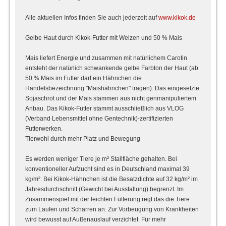
Alle aktuellen Infos finden Sie auch jederzeit auf
www.kikok.de
Gelbe Haut durch Kikok-Futter mit Weizen und 50 % Mais
Mais liefert Energie und zusammen mit natürlichem Carotin
entsteht der natürlich schwankende gelbe Farbton der Haut (ab
50 % Mais im Futter darf ein Hähnchen die
Handelsbezeichnung "Maishähnchen" tragen). Das eingesetzte
Sojaschrot und der Mais stammen aus nicht genmanipuliertem
Anbau. Das Kikok-Futter stammt ausschließlich aus VLOG
(Verband Lebensmittel ohne Gentechnik)-zertifizierten
Futterwerken.
Tierwohl durch mehr Platz und Bewegung
Es werden weniger Tiere je m² Stallfläche gehalten. Bei
konventioneller Aufzucht sind es in Deutschland maximal 39
kg/m². Bei Kikok-Hähnchen ist die Besatzdichte auf 32 kg/m² im
Jahresdurchschnitt (Gewicht bei Ausstallung) begrenzt. Im
Zusammenspiel mit der leichten Fütterung regt das die Tiere
zum Laufen und Scharren an. Zur Vorbeugung von Krankheiten
wird bewusst auf Außenauslauf verzichtet. Für mehr