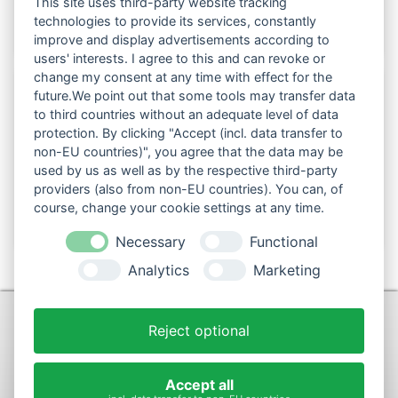
This site uses third-party website tracking
technologies to provide its services, constantly
improve and display advertisements according to
users' interests. I agree to this and can revoke or
change my consent at any time with effect for the
future.We point out that some tools may transfer data
to third countries without an adequate level of data
Folgen Sie uns auch in den sozialen Netzwerken:
protection. By clicking "Accept (incl. data transfer to
non-EU countries)", you agree that the data may be
used by us as well as by the respective third-party
providers (also from non-EU countries). You can, of
course, change your cookie settings at any time.
Necessary
Functional
Analytics
Marketing
KONTAKT
Reject optional
+49 (0)9281-70900
post@max-wurst.de
Accept all