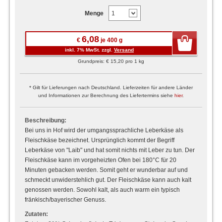
Menge
6,08
€
je 400 g
inkl. 7% MwSt. zzgl.
Versand
Grundpreis: € 15,20 pro 1 kg
* Gilt für Lieferungen nach Deutschland. Lieferzeiten für andere Länder
und Informationen zur Berechnung des Liefertermins siehe
hier
.
Beschreibung:
Bei uns in Hof wird der umgangssprachliche Leberkäse als
Fleischkäse bezeichnet. Ursprünglich kommt der Begriff
Leberkäse von "Laib" und hat somit nichts mit Leber zu tun. Der
Fleischkäse kann im vorgeheizten Ofen bei 180°C für 20
Minuten gebacken werden. Somit geht er wunderbar auf und
schmeckt unwiderstehlich gut. Der Fleischkäse kann auch kalt
genossen werden. Sowohl kalt, als auch warm ein typisch
fränkisch/bayerischer Genuss.
Zutaten: