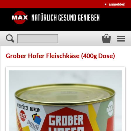
anmelden
Grober Hofer Fleischkäse (400g Dose)