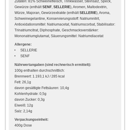
Zutaten: 81% Schweinefleisch, Trinkwasser, Steinsalz, Speck,
Gewürze (enthält
SENF
,
SELLERIE
), Aromen, Maltodextrin,
Würze, Majoran, Gewürzextrakte (enthält
SELLERIE
), Aroma,
Schweinegelantine, Konservierungsstoff: Natriumnitrit,
Antioxidationsmittel: Natriumacetat, Natriumscorbat, Stabilisator:
Trinatriumcitrat, Diphosphate, Geschmacksverstärker:
Mononatriumglutamat, Säuerungsmittel: Natriumdiacetat
Allergene:
SELLERIE
SENF
Nährwertangaben (sind rechnerisch ermittelt):
100g enthalten durchschnittlich:
Brennwert: 1.193,1 kJ / 285 kcal
Fett: 26,1g
davon gesättigte Fettsäuren: 10,4g
Kohlenhydrate: 0,5g
davon Zucker: 0,3g
Eiweiß: 12g
Salz: 2,14g
Verpackungseinheit:
400g Dose