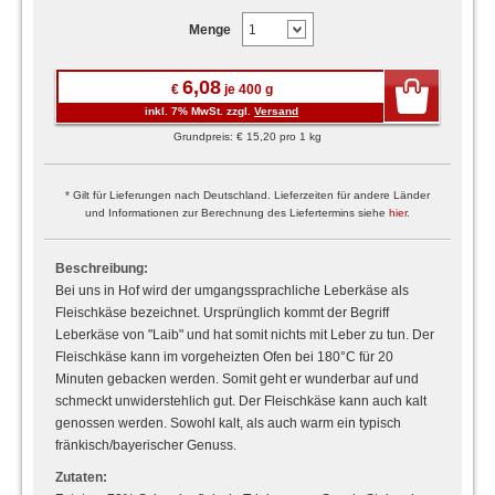
Menge
6,08
€
je 400 g
inkl. 7% MwSt. zzgl.
Versand
Grundpreis: € 15,20 pro 1 kg
* Gilt für Lieferungen nach Deutschland. Lieferzeiten für andere Länder
und Informationen zur Berechnung des Liefertermins siehe
hier
.
Beschreibung:
Bei uns in Hof wird der umgangssprachliche Leberkäse als
Fleischkäse bezeichnet. Ursprünglich kommt der Begriff
Leberkäse von "Laib" und hat somit nichts mit Leber zu tun. Der
Fleischkäse kann im vorgeheizten Ofen bei 180°C für 20
Minuten gebacken werden. Somit geht er wunderbar auf und
schmeckt unwiderstehlich gut. Der Fleischkäse kann auch kalt
genossen werden. Sowohl kalt, als auch warm ein typisch
fränkisch/bayerischer Genuss.
Zutaten: