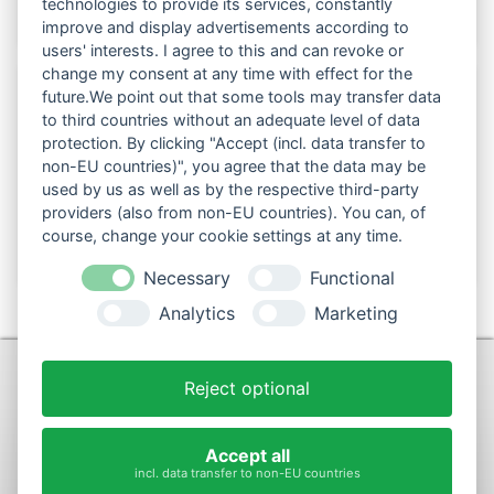
technologies to provide its services, constantly
improve and display advertisements according to
users' interests. I agree to this and can revoke or
change my consent at any time with effect for the
future.We point out that some tools may transfer data
to third countries without an adequate level of data
Folgen Sie uns auch in den sozialen Netzwerken:
protection. By clicking "Accept (incl. data transfer to
non-EU countries)", you agree that the data may be
used by us as well as by the respective third-party
providers (also from non-EU countries). You can, of
course, change your cookie settings at any time.
Necessary
Functional
Analytics
Marketing
KONTAKT
Reject optional
+49 (0)9281-70900
post@max-wurst.de
Accept all
incl. data transfer to non-EU countries