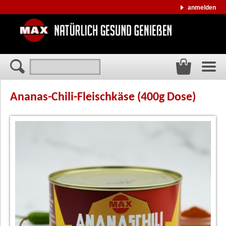
anmelden
Ananas-Chili-Fleischkäse (400g Dose)