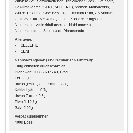
Zutaten: 72% Schweinefleisch, Trinkwasser, Speck, Steinsalz,
Gewürze (enthält
SENF
,
SELLERIE
), Aromen, Maltodextrin,
Würze, Dextrose, Gewürzextrakte, Jamaika-Rum, 2% Ananas-
Chili, 2% Chili, Schweinegelatine, Konservierungsstoff:
Natriumnitrit, Antioxidationsmittel: Natriumacetat,
Natriumascorbat, Stabilisator: Diphosphate
Allergene:
SELLERIE
SENF
Nährwertangaben (sind rechnerisch ermittelt):
100g enthalten durchschnittlich:
Brennwert: 1008,7 kJ / 240,9 kcal
Fett: 21,7g
davon gesättigte Fettsäuren: 8,7g
Kohlenhydrate: 0,7g
davon Zucker: 0,6g
Eiweiß: 10,6g
Salz: 2,02g
Verpackungseinheit:
400g Dose