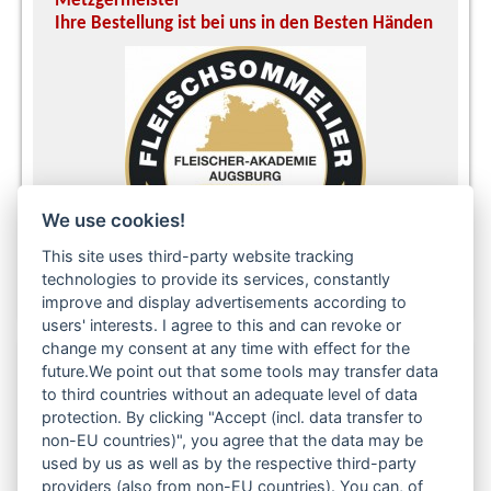
Metzgermeister
S
Ihre Bestellung ist bei uns in den Besten Händen
A
We use cookies!
This site uses third-party website tracking
technologies to provide its services, constantly
improve and display advertisements according to
users' interests. I agree to this and can revoke or
change my consent at any time with effect for the
future.We point out that some tools may transfer data
to third countries without an adequate level of data
Folgen Sie uns auch in den sozialen Netzwerken:
protection. By clicking "Accept (incl. data transfer to
non-EU countries)", you agree that the data may be
used by us as well as by the respective third-party
providers (also from non-EU countries). You can, of