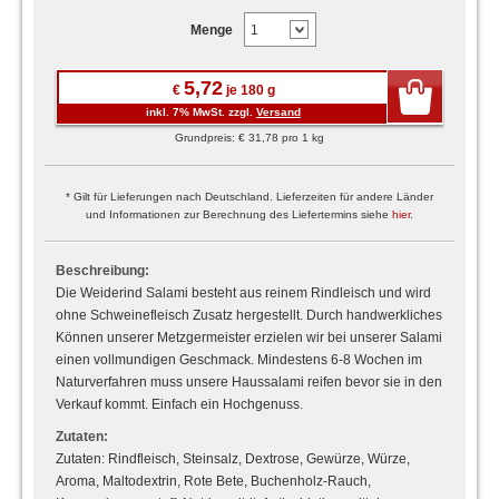
Menge
5,72
€
je 180 g
inkl. 7% MwSt. zzgl.
Versand
Grundpreis: € 31,78 pro 1 kg
* Gilt für Lieferungen nach Deutschland. Lieferzeiten für andere Länder
und Informationen zur Berechnung des Liefertermins siehe
hier
.
Beschreibung:
Die Weiderind Salami besteht aus reinem Rindleisch und wird
ohne Schweinefleisch Zusatz hergestellt. Durch handwerkliches
Können unserer Metzgermeister erzielen wir bei unserer Salami
einen vollmundigen Geschmack. Mindestens 6-8 Wochen im
Naturverfahren muss unsere Haussalami reifen bevor sie in den
Verkauf kommt. Einfach ein Hochgenuss.
Zutaten:
Zutaten: Rindfleisch, Steinsalz, Dextrose, Gewürze, Würze,
Aroma, Maltodextrin, Rote Bete, Buchenholz-Rauch,