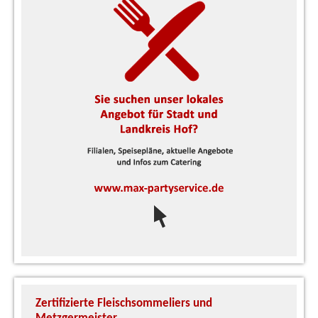
Zertifizierte Fleischsommeliers und
U