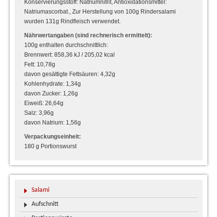
Konservierungsstoff: Natriumnitrit, Antioxidationsmittel:
Natriumascorbat., Zur Herstellung von 100g Rindersalami
wurden 131g Rindfleisch verwendet.
Nährwertangaben (sind rechnerisch ermittelt):
100g enthalten durchschnittlich:
Brennwert: 858,36 kJ / 205,02 kcal
Fett: 10,78g
davon gesättigte Fettsäuren: 4,32g
Kohlenhydrate: 1,34g
davon Zucker: 1,26g
Eiweiß: 26,64g
Salz: 3,96g
davon Natrium: 1,56g
Verpackungseinheit:
180 g Portionswurst
Salami
Aufschnitt