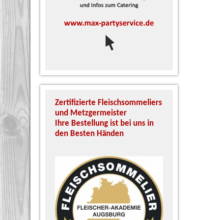
Zertifizierte Fleischsommeliers
Unser zert
und Metzgermeister
Schinken S
Ihre Bestellung ist bei uns in
Köhn garan
den Besten Händen
und Qualit