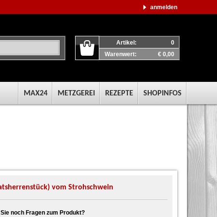
anmelden
Artikel:
0
Warenwert:
€ 0,00
MAX24
METZGEREI
REZEPTE
SHOPINFOS
Ratsherrenstück) vom Strohschwein
Sie noch Fragen zum Produkt?