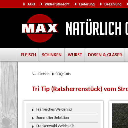
AGB
Widerrufsrecht
Lieferung
Bezahlung
FLEISCH
SCHINKEN
WURST
DOSEN & GLÄSER
Fleisch
BBQ Cuts
Tri Tip (Ratsherrenstück) vom St
Fränkisches Weiderind
Sommelier Selektion
Frankenwald Weidekalb