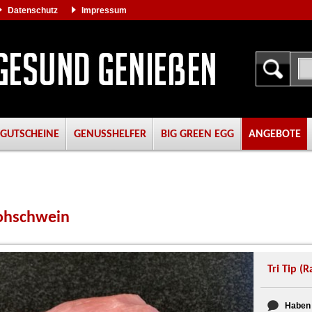
Datenschutz
Impressum
GUTSCHEINE
GENUSSHELFER
BIG GREEN EGG
ANGEBOTE
rohschwein
Tri Tip (
Haben 