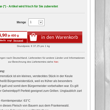
e (*) - Artikel wird frisch für Sie zubereitet
Menge
4,90
je 400 g
in den Warenkorb
MwSt. zzgl.
Versand
Grundpreis: € 37,25 pro 1 kg
erungen nach Deutschland. Lieferzeiten für andere Länder und Informationen
zur Berechnung des Liefertermins siehe
hier
.
ung:
renstück ist ein kleines, verstecktes Stück in der Keule
 heißt Bürgermeisterstück, weil es früher als besonders
 galt und somit dem Bürgermeister vorbehalten war. Es gilt
er Geheimtipp!!! Perfekt geeignet zum Grillen. Unglaublich zart
 Kerntemperatur: 63°C
en dieses Fleisch von Bauern aus dem Frankenwald.