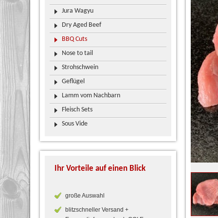
Jura Wagyu
Dry Aged Beef
BBQ Cuts
Nose to tail
Strohschwein
Geflügel
Lamm vom Nachbarn
Fleisch Sets
Sous Vide
Ihr Vorteile auf einen Blick
große Auswahl
blitzschneller Versand +