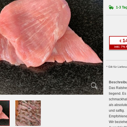
1-3 Tag
1
€
inkl. 7% 
* Gilt für Lief
Beschreib
Das Ratsher
liegend. Es
schmackhaft
als absolut
und saftig.
Empfohlene
Wir bezieh