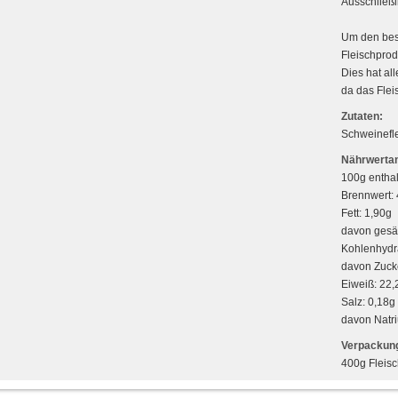
Ausschließl
Um den best
Fleischprod
Dies hat all
da das Flei
Zutaten:
Schweinefl
Nährwertan
100g enthal
Brennwert: 
Fett: 1,90g
davon gesät
Kohlenhydr
davon Zuck
Eiweiß: 22,
Salz: 0,18g
davon Natr
Verpackung
400g Fleis