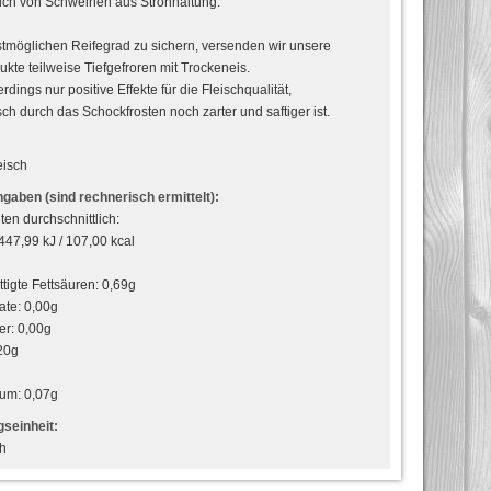
ich von Schweinen aus Strohhaltung.
möglichen Reifegrad zu sichern, versenden wir unsere
ukte teilweise Tiefgefroren mit Trockeneis.
erdings nur positive Effekte für die Fleischqualität,
sch durch das Schockfrosten noch zarter und saftiger ist.
eisch
gaben (sind rechnerisch ermittelt):
ten durchschnittlich:
447,99 kJ / 107,00 kcal
tigte Fettsäuren: 0,69g
ate: 0,00g
er: 0,00g
20g
ium: 0,07g
seinheit:
ch