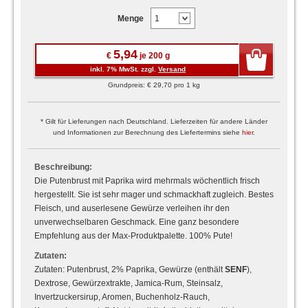
Menge
5,94
€
je 200 g
inkl. 7% MwSt. zzgl.
Versand
Grundpreis: € 29,70 pro 1 kg
* Gilt für Lieferungen nach Deutschland. Lieferzeiten für andere Länder
und Informationen zur Berechnung des Liefertermins siehe
hier
.
Beschreibung:
Die Putenbrust mit Paprika wird mehrmals wöchentlich frisch
hergestellt. Sie ist sehr mager und schmackhaft zugleich. Bestes
Fleisch, und auserlesene Gewürze verleihen ihr den
unverwechselbaren Geschmack. Eine ganz besondere
Empfehlung aus der Max-Produktpalette. 100% Pute!
Zutaten:
Zutaten: Putenbrust, 2% Paprika, Gewürze (enthält
SENF
),
Dextrose, Gewürzextrakte, Jamica-Rum, Steinsalz,
Invertzuckersirup, Aromen, Buchenholz-Rauch,