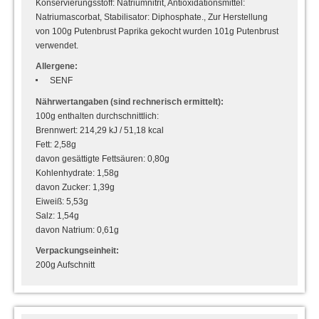
Konservierungsstoff: Natriumnitrit, Antioxidationsmittel:
Natriumascorbat, Stabilisator: Diphosphate., Zur Herstellung
von 100g Putenbrust Paprika gekocht wurden 101g Putenbrust
verwendet.
Allergene:
SENF
Nährwertangaben (sind rechnerisch ermittelt):
100g enthalten durchschnittlich:
Brennwert: 214,29 kJ / 51,18 kcal
Fett: 2,58g
davon gesättigte Fettsäuren: 0,80g
Kohlenhydrate: 1,58g
davon Zucker: 1,39g
Eiweiß: 5,53g
Salz: 1,54g
davon Natrium: 0,61g
Verpackungseinheit:
200g Aufschnitt