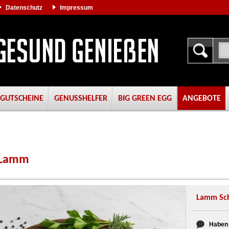
Datenschutz
Impressum
GUTSCHEINE
GENUSSHELFER
BIG GREEN EGG
ANGEBOTE
 Lamm
Lamm Sch
Haben 