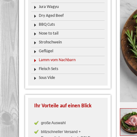
Jura Wagyu
Dry Aged Beef
BBQ Cuts
Nose to tail
Strohschwein
Geflügel
Lamm vom Nachbarn
Fleisch Sets
Sous Vide
Ihr Vorteile auf einen Blick
große Auswahl
blitzschneller Versand +