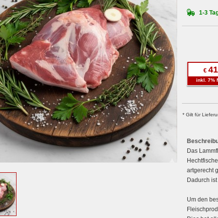
1-3 Tag
41
€
inkl. 7% 
* Gilt für Lief
Beschreib
Das Lammfl
Hechtfisch
artgerecht 
Dadurch ist
Um den best
Fleischprod