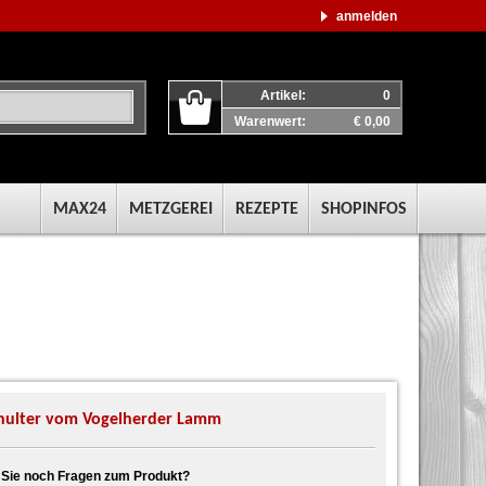
anmelden
Artikel:
0
Warenwert:
€ 0,00
MAX24
METZGEREI
REZEPTE
SHOPINFOS
ulter vom Vogelherder Lamm
Sie noch Fragen zum Produkt?