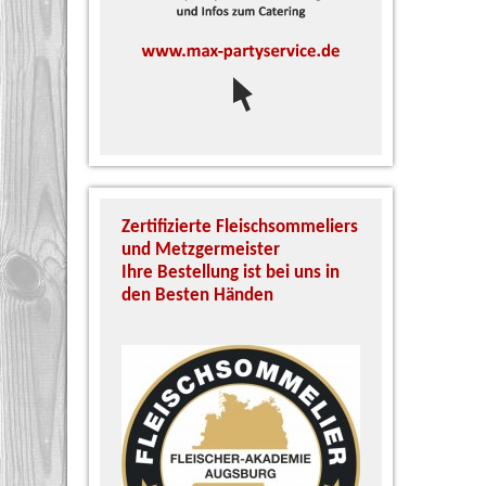
Zertifizierte Fleischsommeliers
Unser zert
und Metzgermeister
Schinken S
Ihre Bestellung ist bei uns in
Köhn garan
den Besten Händen
und Qualit