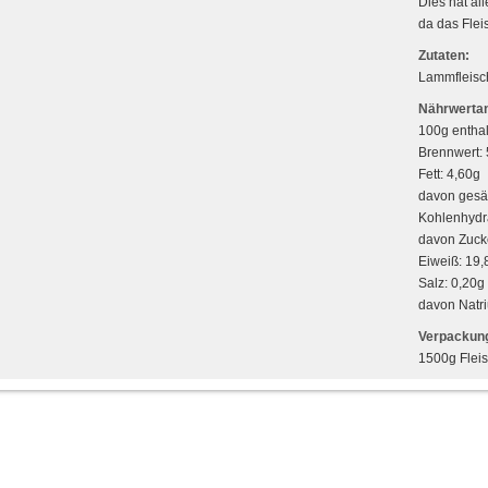
Dies hat all
da das Flei
Zutaten:
Lammfleisc
Nährwertan
100g enthal
Brennwert: 
Fett: 4,60g
davon gesät
Kohlenhydr
davon Zuck
Eiweiß: 19,
Salz: 0,20g
davon Natr
Verpackung
1500g Flei