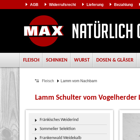
AGB
Widerrufsrecht
Lieferung
Bezahlung
FLEISCH
SCHINKEN
WURST
DOSEN & GLÄSER
Fleisch
Lamm vom Nachbarn
Lamm Schulter vom Vogelherder
Fränkisches Weiderind
Sommelier Selektion
Frankenwald Weidekalb