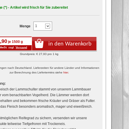
e (*) - Artikel wird frisch für Sie zubereitet
Menge
,90
je 1500 g
in den Warenkorb
MwSt. zzgl.
Versand
Grundpreis: € 27,93 pro 1 kg
erungen nach Deutschland. Lieferzeiten für andere Länder und Informationen
zur Berechnung des Liefertermins siehe
hier
.
ung:
eisch der Lammschulter stammt von unserem Lammbauer
er vom benachbarten Vogelherd. Die Lämmer werden dort
gehalten und bekommen frische Kräuter und Gräser als Futter.
 das Fleisch besonders aromatisch, mager und eiweißreich.
möglichen Reifegrad zu sichern, versenden wir unsere
ukte teilweise Tiefgefroren mit Trockeneis.