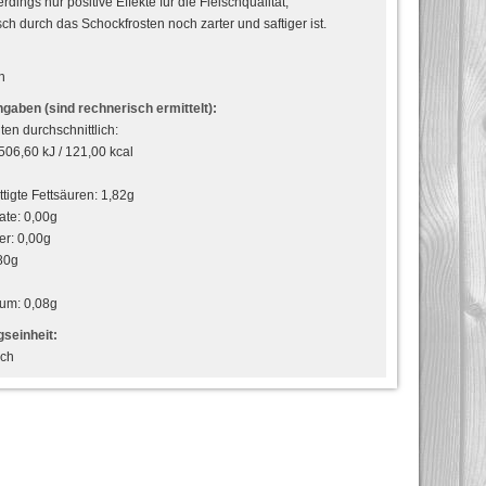
erdings nur positive Effekte für die Fleischqualität,
sch durch das Schockfrosten noch zarter und saftiger ist.
h
gaben (sind rechnerisch ermittelt):
ten durchschnittlich:
506,60 kJ / 121,00 kcal
tigte Fettsäuren: 1,82g
ate: 0,00g
er: 0,00g
80g
ium: 0,08g
seinheit:
sch