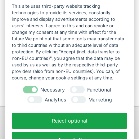
This site uses third-party website tracking
technologies to provide its services, constantly
improve and display advertisements according to
users' interests. I agree to this and can revoke or
change my consent at any time with effect for the
future.We point out that some tools may transfer data
to third countries without an adequate level of data
Folgen Sie uns auch in den sozialen Netzwerken:
protection. By clicking "Accept (incl. data transfer to
non-EU countries)", you agree that the data may be
used by us as well as by the respective third-party
providers (also from non-EU countries). You can, of
course, change your cookie settings at any time.
Necessary
Functional
Analytics
Marketing
KONTAKT
Reject optional
+49 (0)9281-70900
post@max-wurst.de