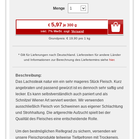
Menge
5,97
€
je 300 g
inkl. 7% MwSt. zzgl.
Versand
Grundpreis: € 19,90 pro 1 kg
* Gilt für Lieferungen nach Deutschland. Lieferzeiten für andere Länder
und Informationen zur Berechnung des Liefertermins siehe
hier
.
Beschreibung:
Das Lachssteak natur ein ein sehr mageres Stück Fleisch. Kurz
angebraten und passend gewürzt ist es dennoch sehr saftig und
lecker. Es kann selbstverständlich auch paniert und als
Schnitzel Wiener Art serviert werden. Wir verwenden
ausschließlich Fleisch von Schweinen aus eigener Schlachtung
und Strohhaltung. Die artgerechte Aufzucht spielt bei der
Qualität des Fleisches eine entscheidende Rolle.
Um den bestmöglichen Reifegrad zu sichern, versenden wir
unsere Fleischprodukte teilweise Tiefgefroren mit Trockeneis.