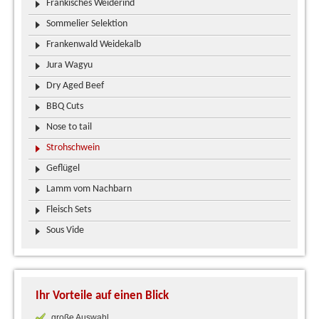
Fränkisches Weiderind
Sommelier Selektion
Frankenwald Weidekalb
Jura Wagyu
Dry Aged Beef
BBQ Cuts
Nose to tail
Strohschwein
Geflügel
Lamm vom Nachbarn
Fleisch Sets
Sous Vide
Ihr Vorteile auf einen Blick
große Auswahl