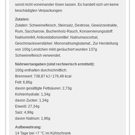
sonst nicht voneinander lösen lassen. Es handelt sich um keine
beschädigten Verpackungen.
Zutaten:
Zutaten: Schweinefleisch, Steinsalz, Dextrose, Gewürzextrakte,
Rum, Saccharose, Buchenholz-Rauch, Konservierungsstoff:
Natriumnitrit, Antioxidationsmittel: Natriumascorbat,
Geschmacksverstärker: Mononatriumglutamat., Zur Herstellung
von 100g Lendchen mild geräuchert wurden 137g
Schweinefleisch verwendet.
Nährwertangaben (sind rechnerisch ermittelt):
100g enthalten durchschnittlich:
Brennwert: 738,87 kJ / 176,48 kcal
Fett: 6,86g
davon gesättigte Fettsäuren: 2,73g
Kohlenhydrate: 1,34g
davon Zucker: 1,34g
Eiweiß: 27,34g
Salz: 4,99g
davon Natrium: 1,96g
Aufbewahrung:
14 Tage bei +7 °C im Kühlschrank