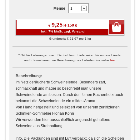
Menge
9,25
€
je 150 g
inkl. 7% MwSt. zzgl.
Versand
Grundpreis: € 61,67 pro 1 kg
* Gilt für Lieferungen nach Deutschland. Lieferzeiten für andere Länder
und Informationen zur Berechnung des Liefertermins siehe
hier
.
Beschreibung:
Im Netz geräucherte Schweinelende. Besonders zart,
schmackhaft und mager so beschreibt man unsere
Schweinelende am besten. Durch den feinen Buchenholzrauch
bekommt die Schweinelende ein mildes Aroma.
Von Hand hergestellt und selektiert von unserem zertifizierten
Schinken-Sommelier Florian Köhn
Wir verwenden hier ausschließlich artgerecht gehaltene
Schweine aus Strohhaltung
Info. Die Packungen sind mit Luft verpackt, da sich die Scheiben