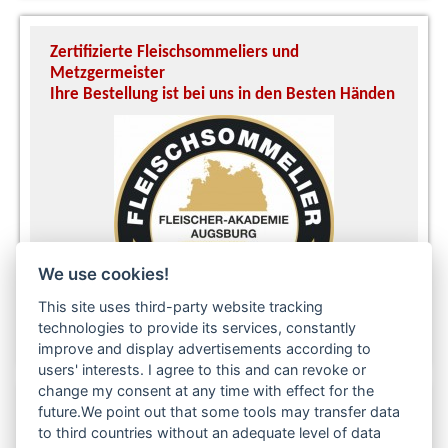
Zertifizierte Fleischsommeliers und
U
Metzgermeister
S
Ihre Bestellung ist bei uns in den Besten Händen
A
We use cookies!
This site uses third-party website tracking
technologies to provide its services, constantly
improve and display advertisements according to
users' interests. I agree to this and can revoke or
change my consent at any time with effect for the
future.We point out that some tools may transfer data
to third countries without an adequate level of data
Folgen Sie uns auch in den sozialen Netzwerken: