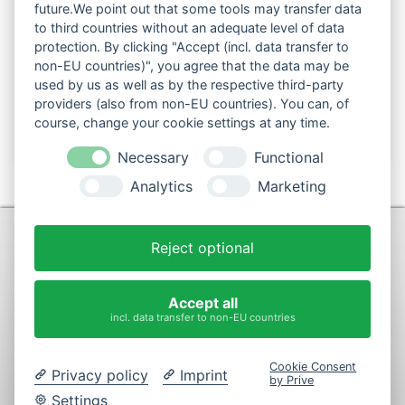
future.We point out that some tools may transfer data
to third countries without an adequate level of data
Folgen Sie uns auch in den sozialen Netzwerken:
protection. By clicking "Accept (incl. data transfer to
non-EU countries)", you agree that the data may be
used by us as well as by the respective third-party
providers (also from non-EU countries). You can, of
course, change your cookie settings at any time.
Necessary
Functional
Analytics
Marketing
KONTAKT
Reject optional
+49 (0)9281-70900
post@max-wurst.de
Accept all
incl. data transfer to non-EU countries
Vertrag widerrufen
Cookie Consent
Privacy policy
Imprint
by Prive
© 2026 by M. Max Fleischerfachgeschäft GmbH. Alle Rechte
Settings