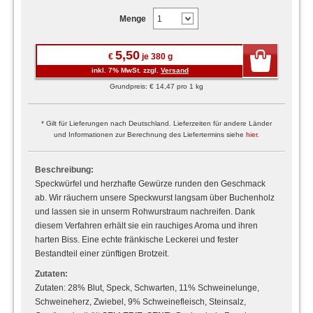
Menge
5,50
€
je 380 g
inkl. 7% MwSt. zzgl.
Versand
Grundpreis: € 14,47 pro 1 kg
* Gilt für Lieferungen nach Deutschland. Lieferzeiten für andere Länder
und Informationen zur Berechnung des Liefertermins siehe
hier
.
Beschreibung:
Speckwürfel und herzhafte Gewürze runden den Geschmack
ab. Wir räuchern unsere Speckwurst langsam über Buchenholz
und lassen sie in unserm Rohwurstraum nachreifen. Dank
diesem Verfahren erhält sie ein rauchiges Aroma und ihren
harten Biss. Eine echte fränkische Leckerei und fester
Bestandteil einer zünftigen Brotzeit.
Zutaten:
Zutaten: 28% Blut, Speck, Schwarten, 11% Schweinelunge,
Schweineherz, Zwiebel, 9% Schweinefleisch, Steinsalz,