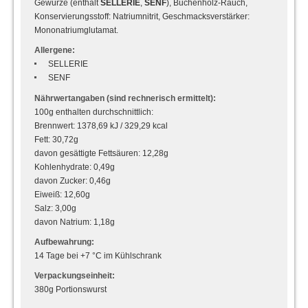
Gewürze (enthält
SELLERIE
,
SENF
), Buchenholz-Rauch,
Konservierungsstoff: Natriumnitrit, Geschmacksverstärker:
Mononatriumglutamat.
Allergene:
SELLERIE
SENF
Nährwertangaben (sind rechnerisch ermittelt):
100g enthalten durchschnittlich:
Brennwert: 1378,69 kJ / 329,29 kcal
Fett: 30,72g
davon gesättigte Fettsäuren: 12,28g
Kohlenhydrate: 0,49g
davon Zucker: 0,46g
Eiweiß: 12,60g
Salz: 3,00g
davon Natrium: 1,18g
Aufbewahrung:
14 Tage bei +7 °C im Kühlschrank
Verpackungseinheit:
380g Portionswurst