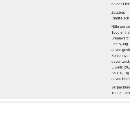
da das Flei
Zutaten:
Rindfleisch
Nährwertan
100g enthal
Brennwert: 
Fett: 5,30g
davon gesät
Kohlenhydr
davon Zuck
Eiweiß: 20,
Salz: 0,13g
davon Natr
Verpackung
1000g Flei