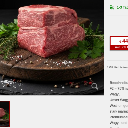
1-3 Tag
44
€
inkl. 7% 
* Gilt für Lief
Beschreib
F2 – 75% i
Wagyu
Unser Wagy
Wochen gere
stark marmo
Premiumflei
Wagyu und A