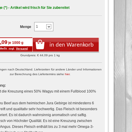
e (*) - Artikel wird frisch für Sie zubereitet
Menge
,09
je 1000 g
in den Warenkorb
MwSt. zzgl.
Versand
Grundpreis: € 44,09 pro 1 kg
erungen nach Deutschland. Lieferzeiten für andere Länder und Informationen
zur Berechnung des Liefertermins siehe
hier
.
ung:
st die Kreuzung eines 50% Wagyu mit einem Fullblood 100%
u Beef aus dem heimischen Jura Gebirge ist mindestens 6
ift und qualitativ sehr hochwertig. Das Fleisch ist besonders
riert. Es ist dadurch wahnsinnig aromatisch und saftig.
sch von Höchster Qualität. Es ist eine Kreuzung zwischen
ngus. Dieses Fleisch enthält bis zu 3 mal mehr Omega-3-