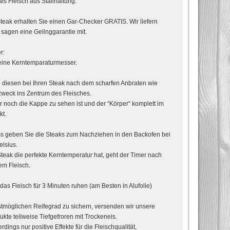
ls Fleisch aus Stallhaltung.
eak erhalten Sie einen Gar-Checker GRATIS. Wir liefern
 sagen eine Gelinggarantie mit.
r:
eine Kerntemparaturmesser.
 diesen bei Ihren Steak nach dem scharfen Anbraten wie
weck ins Zentrum des Fleisches.
r noch die Kappe zu sehen ist und der “Körper“ komplett im
kt.
ss geben Sie die Steaks zum Nachziehen in den Backofen bei
lsius.
eak die perfekte Kerntemperatur hat, geht der Timer nach
em Fleisch.
das Fleisch für 3 Minuten ruhen (am Besten in Alufolie)
möglichen Reifegrad zu sichern, versenden wir unsere
ukte teilweise Tiefgefroren mit Trockeneis.
erdings nur positive Effekte für die Fleischqualität,