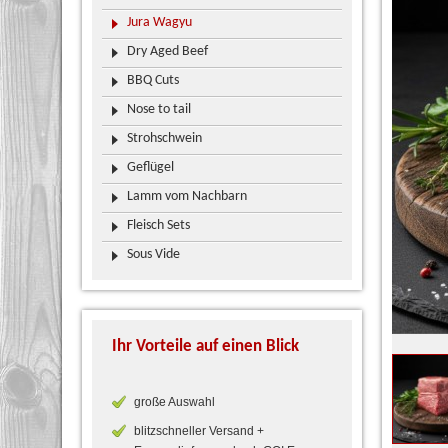
Jura Wagyu
Dry Aged Beef
BBQ Cuts
Nose to tail
Strohschwein
Geflügel
Lamm vom Nachbarn
Fleisch Sets
Sous Vide
Ihr Vorteile auf einen Blick
große Auswahl
blitzschneller Versand +