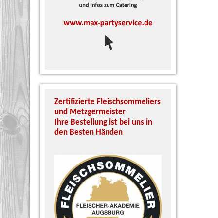
Zertifizierte Fleischsommeliers
Unser zert
und Metzgermeister
Schinken S
Ihre Bestellung ist bei uns in
Köhn garan
den Besten Händen
und Qualit