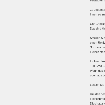
Fettsäuren a
Zu Jedem St
Ihnen so zu
Gar-Checke
Das sind kl
Stecken Sie
einen Reißz
So, dass nu
Fleisch stec
Im Anschlu
100 Grad Ce
Wenn das St
oben aus d
Lassen Sie 
Um den best
Fleischprod
Dies hat all