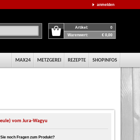
anmelden
Artikel:
0
Warenwert:
€ 0,00
MAX24
METZGEREI
REZEPTE
SHOPINFOS
Keule) vom Jura-Wagyu
Sie noch Fragen zum Produkt?