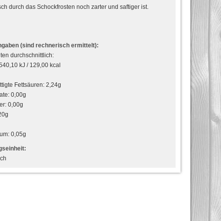
sch durch das Schockfrosten noch zarter und saftiger ist.
gaben (sind rechnerisch ermittelt):
ten durchschnittlich:
540,10 kJ / 129,00 kcal
tigte Fettsäuren: 2,24g
ate: 0,00g
er: 0,00g
20g
ium: 0,05g
seinheit:
sch