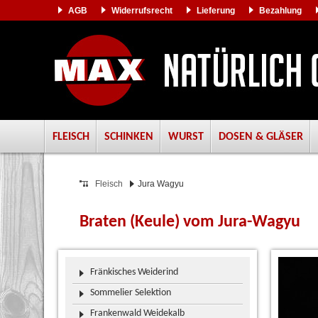
AGB
Widerrufsrecht
Lieferung
Bezahlung
FLEISCH
SCHINKEN
WURST
DOSEN & GLÄSER
Fleisch
Jura Wagyu
Braten (Keule) vom Jura-Wagyu
Fränkisches Weiderind
Sommelier Selektion
Frankenwald Weidekalb