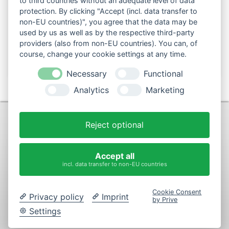
to third countries without an adequate level of data
Folgen Sie uns auch in den sozialen Netzwerken:
protection. By clicking "Accept (incl. data transfer to
non-EU countries)", you agree that the data may be
used by us as well as by the respective third-party
providers (also from non-EU countries). You can, of
course, change your cookie settings at any time.
Necessary
Functional
Analytics
Marketing
KONTAKT
Reject optional
+49 (0)9281-70900
post@max-wurst.de
Accept all
incl. data transfer to non-EU countries
Vertrag widerrufen
Cookie Consent
Privacy policy
Imprint
by Prive
© 2026 by M. Max Fleischerfachgeschäft GmbH. Alle Rechte
Settings
vorbehalten.