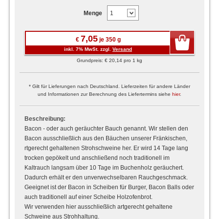
Menge
7,05
€
je 350 g
inkl. 7% MwSt. zzgl.
Versand
Grundpreis: € 20,14 pro 1 kg
* Gilt für Lieferungen nach Deutschland. Lieferzeiten für andere Länder
und Informationen zur Berechnung des Liefertermins siehe
hier
.
Beschreibung:
Bacon - oder auch geräuchter Bauch genannt. Wir stellen den
Bacon ausschließlich aus den Bäuchen unserer Fränkischen,
rtgerecht gehaltenen Strohschweine her. Er wird 14 Tage lang
trocken gepökelt und anschließend noch traditionell im
Kaltrauch langsam über 10 Tage im Buchenholz geräuchert.
Dadurch erhält er den unverwechselbaren Rauchgeschmack.
Geeignet ist der Bacon in Scheiben für Burger, Bacon Balls oder
auch traditionell auf einer Scheibe Holzofenbrot.
Wir verwenden hier ausschließlich artgerecht gehaltene
Schweine aus Strohhaltung.