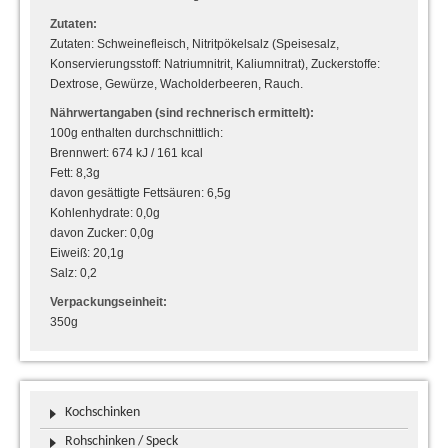
Zutaten:
Zutaten: Schweinefleisch, Nitritpökelsalz (Speisesalz,
Konservierungsstoff: Natriumnitrit, Kaliumnitrat), Zuckerstoffe:
Dextrose, Gewürze, Wacholderbeeren, Rauch.
Nährwertangaben (sind rechnerisch ermittelt):
100g enthalten durchschnittlich:
Brennwert: 674 kJ / 161 kcal
Fett: 8,3g
davon gesättigte Fettsäuren: 6,5g
Kohlenhydrate: 0,0g
davon Zucker: 0,0g
Eiweiß: 20,1g
Salz: 0,2
Verpackungseinheit:
350g
Kochschinken
Rohschinken / Speck