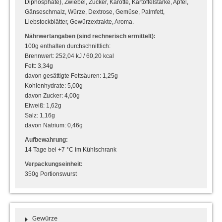
Diphosphate), Zwiebel, Zucker, Karotte, Kartoffelstärke, Apfel,
Gänseschmalz, Würze, Dextrose, Gemüse, Palmfett,
Liebstockblätter, Gewürzextrakte, Aroma.
Nährwertangaben (sind rechnerisch ermittelt):
100g enthalten durchschnittlich:
Brennwert: 252,04 kJ / 60,20 kcal
Fett: 3,34g
davon gesättigte Fettsäuren: 1,25g
Kohlenhydrate: 5,00g
davon Zucker: 4,00g
Eiweiß: 1,62g
Salz: 1,16g
davon Natrium: 0,46g
Aufbewahrung:
14 Tage bei +7 °C im Kühlschrank
Verpackungseinheit:
350g Portionswurst
Gewürze