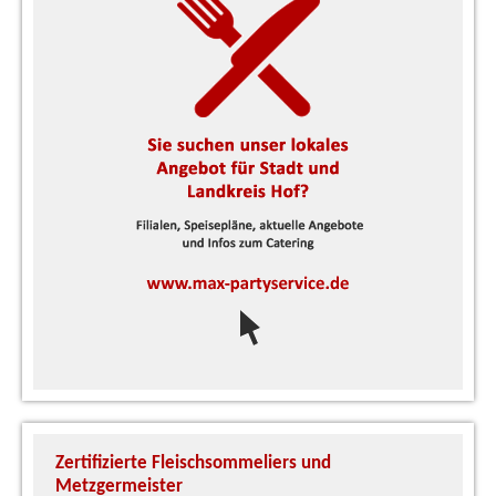
Zertifizierte Fleischsommeliers und
U
Metzgermeister
S