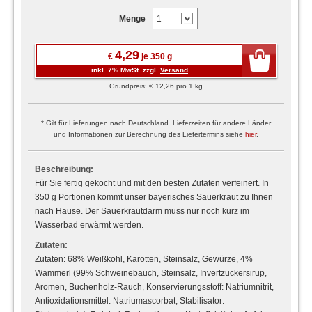
Menge
4,29
€
je 350 g
inkl. 7% MwSt. zzgl.
Versand
Grundpreis: € 12,26 pro 1 kg
* Gilt für Lieferungen nach Deutschland. Lieferzeiten für andere Länder
und Informationen zur Berechnung des Liefertermins siehe
hier
.
Beschreibung:
Für Sie fertig gekocht und mit den besten Zutaten verfeinert. In
350 g Portionen kommt unser bayerisches Sauerkraut zu Ihnen
nach Hause. Der Sauerkrautdarm muss nur noch kurz im
Wasserbad erwärmt werden.
Zutaten:
Zutaten: 68% Weißkohl, Karotten, Steinsalz, Gewürze, 4%
Wammerl (99% Schweinebauch, Steinsalz, Invertzuckersirup,
Aromen, Buchenholz-Rauch, Konservierungsstoff: Natriumnitrit,
Antioxidationsmittel: Natriumascorbat, Stabilisator: